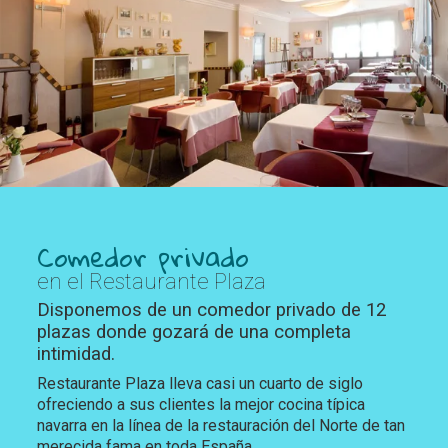
Comedor privado
en el Restaurante Plaza
Disponemos de un comedor privado de 12
plazas donde gozará de una completa
intimidad.
Restaurante Plaza lleva casi un cuarto de siglo
ofreciendo a sus clientes la mejor cocina típica
navarra en la línea de la restauración del Norte de tan
merecida fama en toda España.