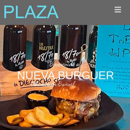
Bienvenido a
NUEVA BURGUER
Estamos en Buñuel (Navarra)